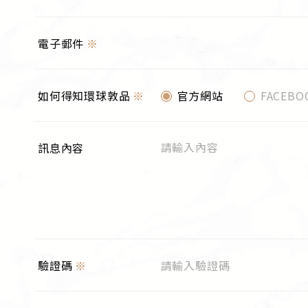
電子郵件
※
如何得知環球敦品
※
官方網站
FACEBO
訊息內容
驗證碼
※