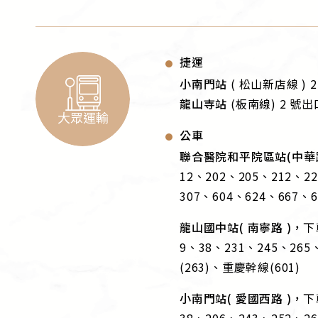
捷運
小南門站
( 松山新店線 ) 
龍山寺站
(板南線) 2 號出
大眾運輸
公車
聯合醫院和平院區站(中華
12、202、205、212、2
307、604、624、667、6
龍山國中站( 南寧路 )，
下
9、38、231、245、26
(263)、重慶幹線(601)
小南門站( 愛國西路 )，
下
38、206、243、252、26