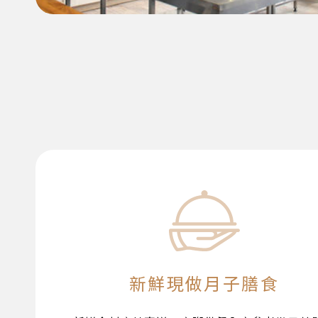
新鮮現做月子膳食