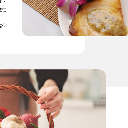
單，
激性
信仰