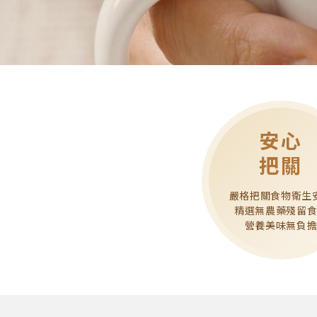
安心
把關
嚴格把關食物衛生
精選無農藥殘留
營養美味無負