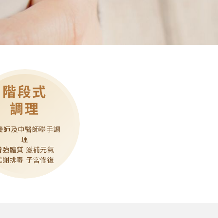
階段式
調理
養師及中醫師聯手調
理
增強體質 滋補元氣
代謝排毒 子宮修復