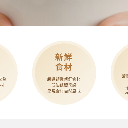
新鮮
食材
營
安全
嚴選認證新鮮食材
食材
低油低鹽烹調
擔
呈現食材自然風味